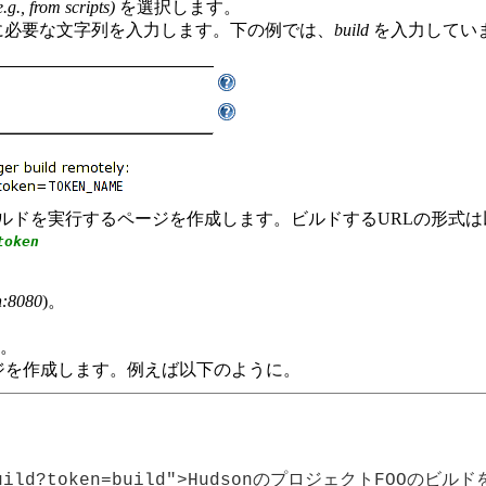
.g., from scripts)
を選択します。
に必要な文字列を入力します。下の例では、
build
を入力してい
ルドを実行するページを作成します。ビルドするURLの形式は
token
n:8080
)。
。
ジを作成します。例えば以下のように。
O/build?token=build">HudsonのプロジェクトFOOのビルド