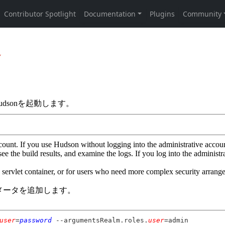
y
udsonを起動します。
 account. If you use Hudson without logging into the administrative acc
ee the build results, and examine the logs. If you log into the administ
rvlet container, or for users who need more complex security arrange
ラメータを追加します。
user
=
password
--argumentsRealm.roles.
user
=admin