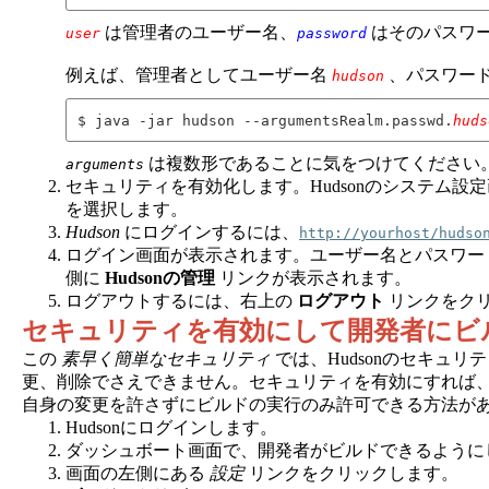
は管理者のユーザー名、
はそのパスワー
user
password
例えば、管理者としてユーザー名
、パスワー
hudson
$ java -jar hudson --argumentsRealm.passwd.
huds
は複数形であることに気をつけてください
arguments
セキュリティを有効化します。Hudsonのシステム設
を選択します。
Hudson
にログインするには、
http://yourhost/hudso
ログイン画面が表示されます。ユーザー名とパスワー
側に
Hudsonの管理
リンクが表示されます。
ログアウトするには、右上の
ログアウト
リンクをク
セキュリティを有効にして開発者にビ
この
素早く簡単なセキュリティ
では、Hudsonのセキュ
更、削除でさえできません。セキュリティを有効にすれば、
自身の変更を許さずにビルドの実行のみ許可できる方法が
Hudsonにログインします。
ダッシュボート画面で、開発者がビルドできるように
画面の左側にある
設定
リンクをクリックします。