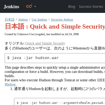
日本語
Jenkins
Use Jenkins
Securing Jenkins
日本語 : Quick and Simple Securit
Created by
Unknown User (sogabe)
, last modified on Jul 24, 2008
オリジナル:
Quick and Simple Security
多くのHudsonのユーザーは、次のようにWinstoneから直接H
This page describes steps to quickly setup a single administrative
configuration or force a build. However, you can download builds, s
builds.
For users who execute Hudson through Tomcat or some other J2EE se
#below
.
通常通りHudsonを起動しますが、起動時に2つのパ
$ java -jar hudson.war --argumentsRealm.passwd.