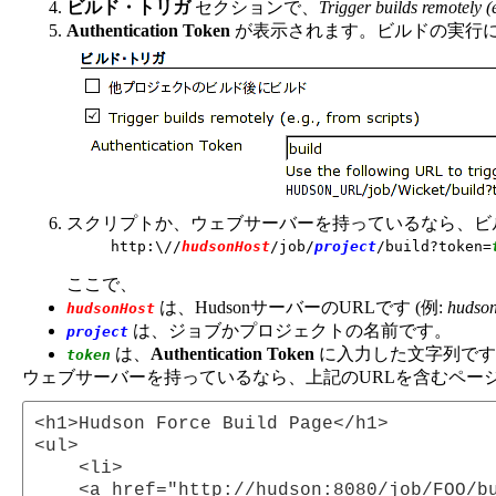
ビルド・トリガ
セクションで、
Trigger builds remotely (e
Authentication Token
が表示されます。ビルドの実行
スクリプトか、ウェブサーバーを持っているなら、ビ
http:\//
hudsonHost
/job/
project
/build?token=
ここで、
は、HudsonサーバーのURLです (例:
hudso
hudsonHost
は、ジョブかプロジェクトの名前です。
project
は、
Authentication Token
に入力した文字列です
token
ウェブサーバーを持っているなら、上記のURLを含むペー
<h1>Hudson Force Build Page</h1>

<ul>

    <li>

    <a href="http://hudson:8080/job/FO