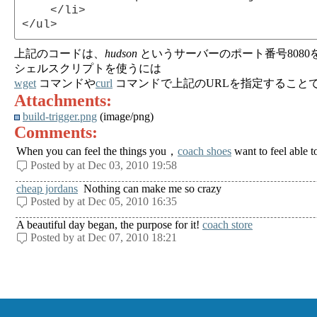
    </li>

上記のコードは、
hudson
というサーバーのポート番号8080
シェルスクリプトを使うには
wget
コマンドや
curl
コマンドで上記のURLを指定すること
Attachments:
build-trigger.png
(image/png)
Comments:
When you can feel the things you，
coach shoes
want to feel able t
Posted by at Dec 03, 2010 19:58
cheap jordans
Nothing can make me so crazy
Posted by at Dec 05, 2010 16:35
A beautiful day began, the purpose for it!
coach store
Posted by at Dec 07, 2010 18:21