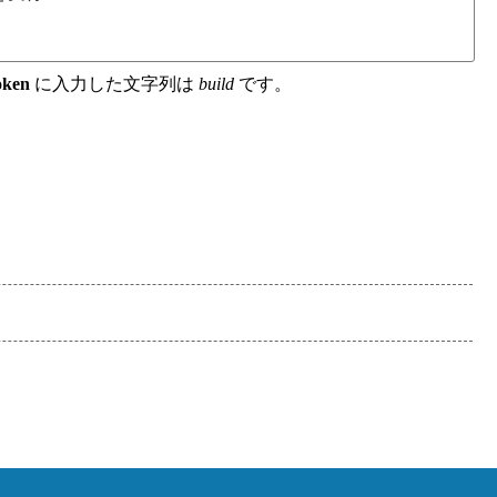
oken
に入力した文字列は
build
です。