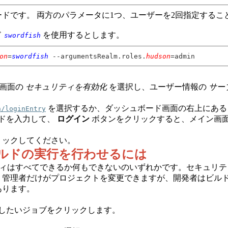
ドです。 両方のパラメータに1つ、ユーザーを2回指定するこ
ド
を使用するとします。
swordfish
on
=
swordfish
--argumentsRealm.roles.
hudson
=admin
。
定画面の
セキュリティを有効化
を選択し、ユーザー情報の
サー
を選択するか、ダッシュボード画面の右上にあ
n/loginEntry
ドを入力して、
ログイン
ボタンをクリックすると、メイン画
リックしてください。
ルドの実行を行わせるには
リティはすべてできるか何もできないのいずれかです。セキュリ
管理者だけがプロジェクトを変更できますが、開発者はビルドす
あります。
したいジョブをクリックします。