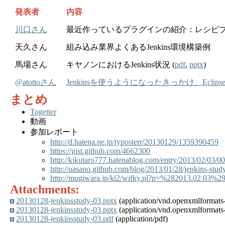
発表者
内容
川口さん
最近作っているプラグインの紹介：レシピ
天久さん
組み込み業界よくあるJenkins環境構築例
馬場さん
キヤノンにおけるJenkins状況 (
pdf
,
pptx
)
@atottoさん
Jenkinsを使うようになったきっかけ、Ecli
まとめ
Togetter
動画
参加レポート
http://d.hatena.ne.jp/typosterr/20130129/1359390459
https://gist.github.com/4662300
http://kikutaro777.hatenablog.com/entry/2013/02/03/0
http://uasano.github.com/blog/2013/01/28/jenkins-study
http://mugiwara.jp/ki2/wifky.pl?p=%282013.02.03%2
Attachments:
20130128-jenkinsstudy-03.pptx
(application/vnd.openxmlformats-
20130128-jenkinsstudy-03.pptx
(application/vnd.openxmlformats-
20130128-jenkinsstudy-03.pdf
(application/pdf)